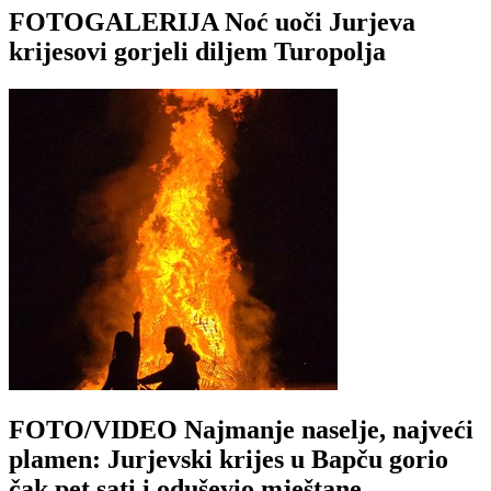
FOTOGALERIJA Noć uoči Jurjeva
krijesovi gorjeli diljem Turopolja
FOTO/VIDEO Najmanje naselje, najveći
plamen: Jurjevski krijes u Bapču gorio
čak pet sati i oduševio mještane