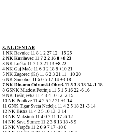
3. NL CENTAR
1 NK Ravnice 11 8 1 2 27 12 +15 25
2 NK Kurilovec 11 7 2 2 16 8 +8 23
3 NK Lučko 11 7 1 3 21 13 +8 22
4 NK Gaj Mače 11 6 3 2 18 8 +10 21
5 NK Zagorec (Kr) 11 6 2 3 21 11 +10 20
6 NK Samobor 11 6 0 5 17 14 +3 18
7 NK Dinamo Odranski Obrež 11 5 3 3 13 14 -1 18
8 GSNK Mladost Petrinja 11 5 1 5 16 22 -6 16
9 NK Trešnjevka 11 4 3 4 10 12 -2 15
10 NK Ponikve 11 4 2 5 22 21 +1 14
11 GNK Tigar Sveta Nedelja 11 4 2 5 18 21 -3 14
12 NK Bistra 11 4 2 5 10 13 -3 14
13 NK Maksimir 11 4 0 7 11 17 -6 12
14 NK Sava Strmec 11 2 3 6 13 18 -5 9
15 NK Vrapče 11 2 0 9 7 17 -10 6