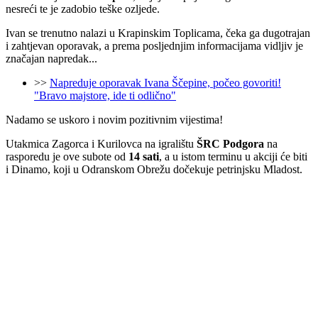
nesreći te je zadobio teške ozljede.
Ivan se trenutno nalazi u Krapinskim Toplicama, čeka ga dugotrajan
i zahtjevan oporavak, a prema posljednjim informacijama vidljiv je
značajan napredak...
>>
Napreduje oporavak Ivana Ščepine, počeo govoriti!
"Bravo majstore, ide ti odlično"
Nadamo se uskoro i novim pozitivnim vijestima!
Utakmica Zagorca i Kurilovca na igralištu
ŠRC Podgora
na
rasporedu je ove subote od
14 sati
, a u istom terminu u akciji će biti
i Dinamo, koji u Odranskom Obrežu dočekuje petrinjsku Mladost.