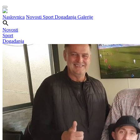
Naslovnica
Novosti
Sport
Događanja
Galerije
Novosti
Sport
Događanja