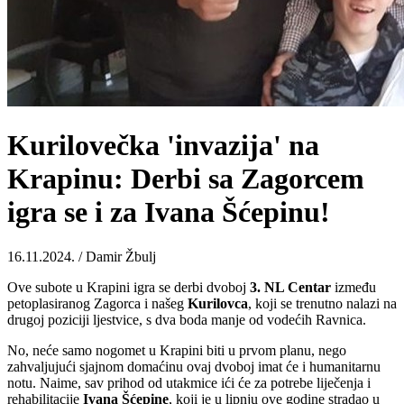
Kurilovečka 'invazija' na
Krapinu: Derbi sa Zagorcem
igra se i za Ivana Šćepinu!
16.11.2024. / Damir Žbulj
Ove subote u Krapini igra se derbi dvoboj
3. NL Centar
između
petoplasiranog Zagorca i našeg
Kurilovca
, koji se trenutno nalazi na
drugoj poziciji ljestvice, s dva boda manje od vodećih Ravnica.
No, neće samo nogomet u Krapini biti u prvom planu, nego
zahvaljujući sjajnom domaćinu ovaj dvoboj imat će i humanitarnu
notu. Naime, sav prihod od utakmice ići će za potrebe liječenja i
rehabilitacije
Ivana
Šćepine
, koji je u lipnju ove godine stradao u