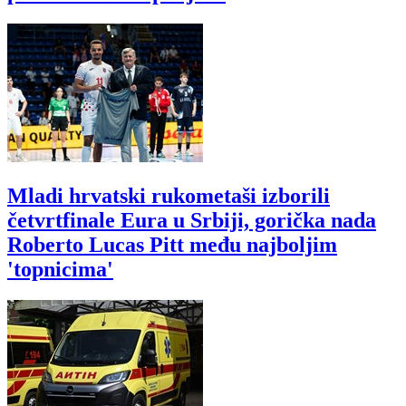
Mladi hrvatski rukometaši izborili
četvrtfinale Eura u Srbiji, gorička nada
Roberto Lucas Pitt među najboljim
'topnicima'