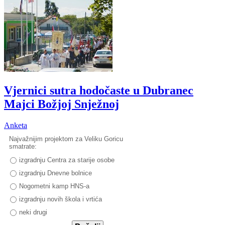
Vjernici sutra hodočaste u Dubranec
Majci Božjoj Snježnoj
Anketa
Najvažnijim projektom za Veliku Goricu
smatrate:
izgradnju Centra za starije osobe
izgradnju Dnevne bolnice
Nogometni kamp HNS-a
izgradnju novih škola i vrtića
neki drugi