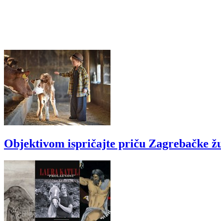
Objektivom ispričajte priču Zagrebačke ž