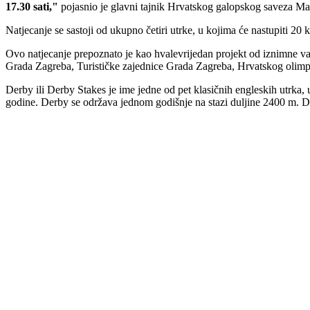
17.30 sati,"
pojasnio je glavni tajnik Hrvatskog galopskog saveza Ma
Natjecanje se sastoji od ukupno četiri utrke, u kojima će nastupiti 20 k
Ovo natjecanje prepoznato je kao hvalevrijedan projekt od iznimne važ
Grada Zagreba, Turističke zajednice Grada Zagreba, Hrvatskog olimpij
Derby ili Derby Stakes je ime jedne od pet klasičnih engleskih utrka
godine. Derby se održava jednom godišnje na stazi duljine 2400 m. Derb