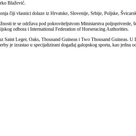
rko Blažević.
onja čiji vlasnici dolaze iz Hrvatske, Slovenije, Srbije, Poljske, Švicar
nosti te se održava pod pokroviteljstvom Ministarstva poljoprivrede, šu
skog odbora i International Federation of Horseracing Authorities.
, uz Saint Leger, Oaks, Thousand Guineas i Two Thousand Guineas. U Der
y je izrastao u specijalizirani događaj galopskog sporta, kao jedna od 