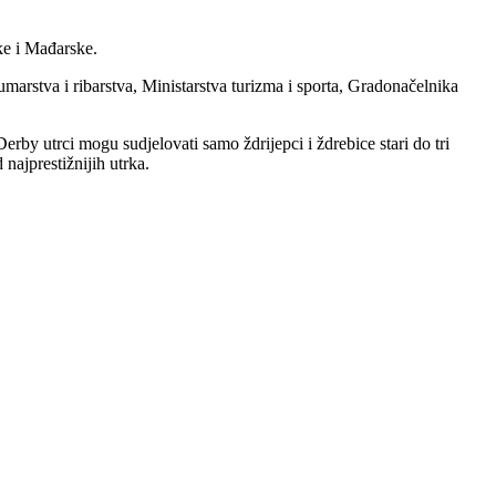
ske i Mađarske.
marstva i ribarstva, Ministarstva turizma i sporta, Gradonačelnika
by utrci mogu sudjelovati samo ždrijepci i ždrebice stari do tri
najprestižnijih utrka.