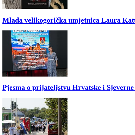
Mlada velikogorička umjetnica Laura Katul
Pjesma o prijateljstvu Hrvatske i Sjevern