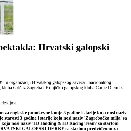
ektakla: Hrvatski galopski
Y
" u organizaciji Hrvatskog galopskog saveza - nacionalnog
 kluba Grič iz Zagreba i Konjičko galopskog kluba Carpe Diem iz
velesajma.
m za engleske punokrvne konje 3 godine i starije koja nosi naziv
starosti 3 godine i starije koja nosi naziv 'Zagrebačka milja' sa
ije koja nosi naziv 'HJ Holding & HJ Racing Team' sa startom
XVIII. HRVATSKI GALOPSKI DERBY sa startom predviđenim za