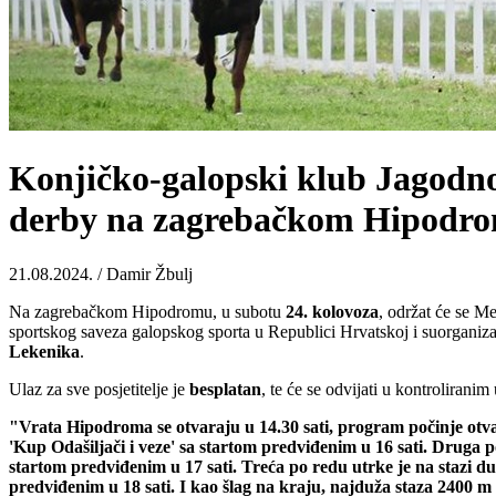
Konjičko-galopski klub Jagodn
derby na zagrebačkom Hipodr
21.08.2024. / Damir Žbulj
Na zagrebačkom Hipodromu, u subotu
24. kolovoza
, održat će se M
sportskog saveza galopskog sporta u Republici Hrvatskoj i suorganiza
Lekenika
.
Ulaz za sve posjetitelje je
besplatan
, te će se odvijati u kontroliran
"Vrata Hipodroma se otvaraju u 14.30 sati, program počinje otvar
'Kup Odašiljači i veze' sa startom predviđenim u 16 sati. Druga p
startom predviđenim u 17 sati. Treća po redu utrke je na stazi d
predviđenim u 18 sati. I kao šlag na kraju, najduža staza 240