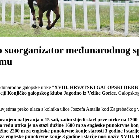
o suorganizator međunarodnog sp
omu
eđunarodne galopske utrke "
XVIII. HRVATSKI GALOPSKI DERB
ciji
Konjičko galopskog kluba Jagodno iz Velike Gorice
, Galopskog
im uvjetima preko ulaza s kolnika ulice Joszefa Antalla kod Zagrebačkog 
anjem natjecanja u 15 sati, zatim slijedi start prve utrke na 1200 
o redu utrka je na stazi dužine 1600 m za engleske punokrvne konje 
užine 2200 m za engleske punokrvne konje starosti 3 godine i star
0 m za engleske punokrvne konje 3 godine i starije nosi naziv 