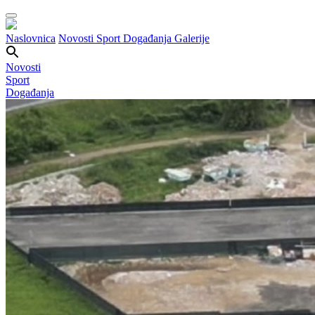
Naslovnica
Novosti
Sport
Događanja
Galerije
Novosti
Sport
Događanja