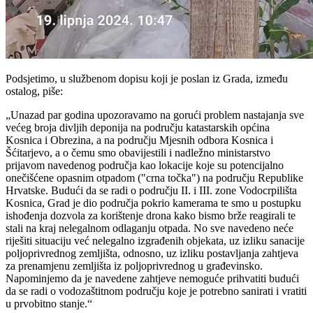
Podsjetimo, u službenom dopisu koji je poslan iz Grada, između
ostalog, piše:
„Unazad par godina upozoravamo na gorući problem nastajanja sve
većeg broja divljih deponija na području katastarskih općina
Kosnica i Obrezina, a na području Mjesnih odbora Kosnica i
Šćitarjevo, a o čemu smo obavijestili i nadležno ministarstvo
prijavom navedenog područja kao lokacije koje su potencijalno
onečišćene opasnim otpadom ("crna točka") na području Republike
Hrvatske. Budući da se radi o području II. i III. zone Vodocrpilišta
Kosnica, Grad je dio područja pokrio kamerama te smo u postupku
ishođenja dozvola za korištenje drona kako bismo brže reagirali te
stali na kraj nelegalnom odlaganju otpada. No sve navedeno neće
riješiti situaciju već nelegalno izgrađenih objekata, uz izliku sanacije
poljoprivrednog zemljišta, odnosno, uz izliku postavljanja zahtjeva
za prenamjenu zemljišta iz poljoprivrednog u građevinsko.
Napominjemo da je navedene zahtjeve nemoguće prihvatiti budući
da se radi o vodozaštitnom području koje je potrebno sanirati i vratiti
u prvobitno stanje.“