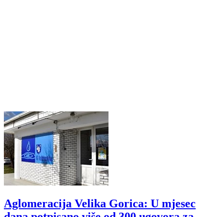
Aglomeracija Velika Gorica: U mjesec
dana potpisano više od 300 ugovora za