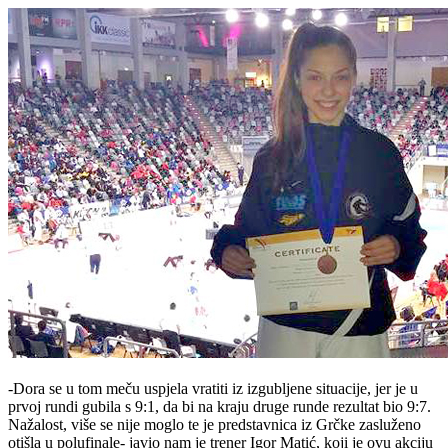
-Dora se u tom meču uspjela vratiti iz izgubljene situacije, jer je u
prvoj rundi gubila s 9:1, da bi na kraju druge runde rezultat bio 9:7.
Nažalost, više se nije moglo te je predstavnica iz Grčke zasluženo
otišla u polufinale- javio nam je trener Igor Matić, koji je ovu akciju