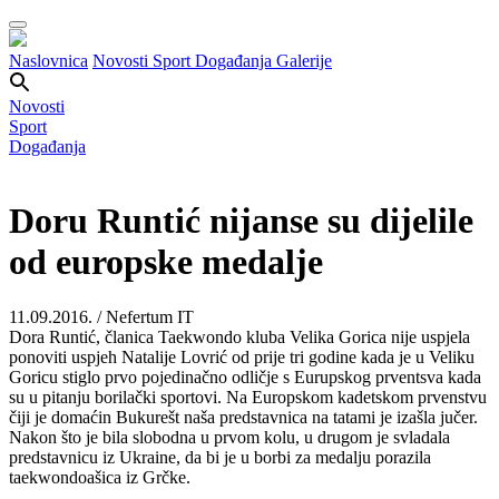
Naslovnica
Novosti
Sport
Događanja
Galerije
Novosti
Sport
Događanja
Doru Runtić nijanse su dijelile
od europske medalje
11.09.2016. / Nefertum IT
Dora Runtić, članica Taekwondo kluba Velika Gorica nije uspjela
ponoviti uspjeh Natalije Lovrić od prije tri godine kada je u Veliku
Goricu stiglo prvo pojedinačno odličje s Eurupskog prventsva kada
su u pitanju borilački sportovi. Na Europskom kadetskom prvenstvu
čiji je domaćin Bukurešt naša predstavnica na tatami je izašla jučer.
Nakon što je bila slobodna u prvom kolu, u drugom je svladala
predstavnicu iz Ukraine, da bi je u borbi za medalju porazila
taekwondoašica iz Grčke.