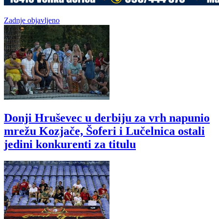
Zadnje objavljeno
Donji Hruševec u derbiju za vrh napunio
mrežu Kozjače, Šoferi i Lučelnica ostali
jedini konkurenti za titulu