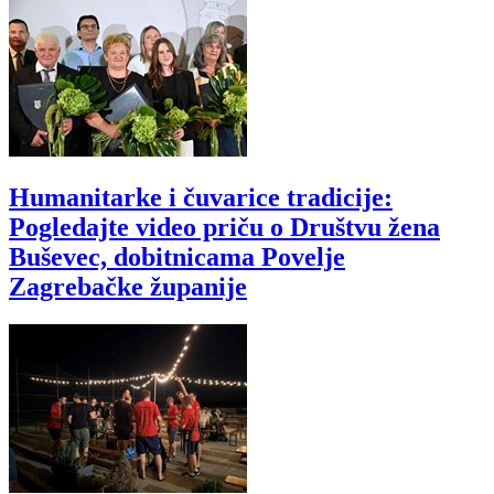
Humanitarke i čuvarice tradicije:
Pogledajte video priču o Društvu žena
Buševec, dobitnicama Povelje
Zagrebačke županije