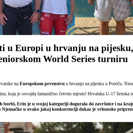
rti u Europi u hrvanju na pijesk
 seniorskom World Series turniru
Hrvatske na
Europskom prvenstvu
u hrvanju na pijesku u Poreču. Nisu os
a, koja je osvojila fantastično četvrto mjesto! Hrvatska U-17 ženska re
rbi, Erin je u svojoj kategoriji dogurala do završnice i na kraju
om Njemačke u ovako jakoj konkurenciji dokaz je vrhunske pripremlj