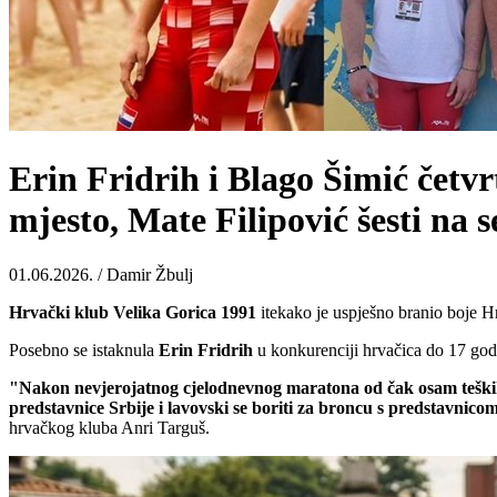
Erin Fridrih i Blago Šimić četv
mjesto, Mate Filipović šesti na
01.06.2026. / Damir Žbulj
Hrvački klub Velika Gorica 1991
itekako je uspješno branio boje 
Posebno se istaknula
Erin
Fridrih
u konkurenciji hrvačica do 17 godin
"Nakon nevjerojatnog cjelodnevnog maratona od čak osam teških bo
predstavnice Srbije i lavovski se boriti za broncu s predstavnic
hrvačkog kluba Anri Targuš.