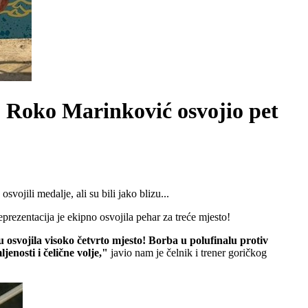
u, Roko Marinković osvojio pet
vojili medalje, ali su bili jako blizu...
prezentacija je ekipno osvojila pehar za treće mjesto!
 osvojila visoko četvrto mjesto! Borba u polufinalu protiv
enosti i čelične volje,"
javio nam je čelnik i trener goričkog