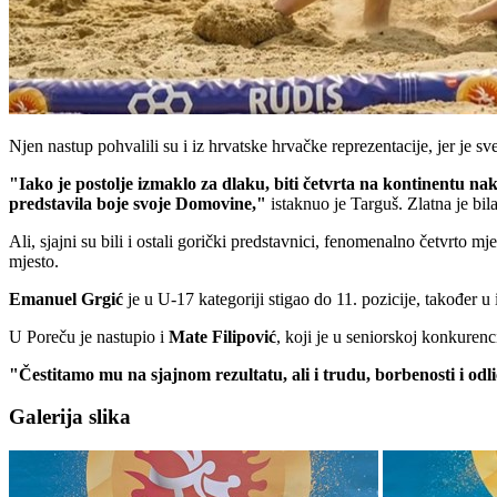
Njen nastup pohvalili su i iz hrvatske hrvačke reprezentacije, jer je s
"Iako je postolje izmaklo za dlaku, biti četvrta na kontinentu na
predstavila boje svoje Domovine,"
istaknuo je Targuš. Zlatna je bi
Ali, sjajni su bili i ostali gorički predstavnici, fenomenalno četvrto m
mjesto.
Emanuel
Grgić
je u U-17 kategoriji stigao do 11. pozicije, također 
U Poreču je nastupio i
Mate
Filipović
, koji je u seniorskoj konkuren
"Čestitamo mu na sjajnom rezultatu, ali i trudu, borbenosti i o
Galerija slika