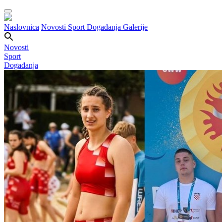
Naslovnica
Novosti
Sport
Događanja
Galerije
Novosti
Sport
Događanja