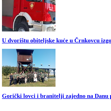
U dvorištu obiteljske kuće u Črnkovcu izgo
Gorički lovci i branitelji zajedno na Dan