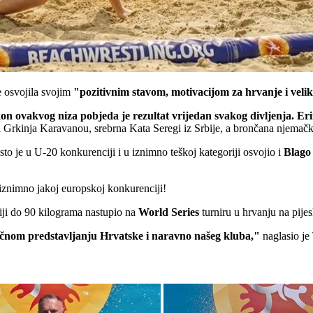
ve osvojila svojim
"pozitivnim stavom, motivacijom za hrvanje i vel
kon ovakvog niza pobjeda je rezultat vrijedan svakog divljenja. Eri
la Grkinja Karavanou, srebrna Kata Seregi iz Srbije, a brončana njemač
jesto je u U-20 konkurenciji i u iznimno teškoj kategoriji osvojio i
Blago
u iznimno jakoj europskoj konkurenciji!
ciji do 90 kilograma nastupio na
World
Series
turniru u hrvanju na pijes
dličnom predstavljanju Hrvatske i naravno našeg kluba,"
naglasio je