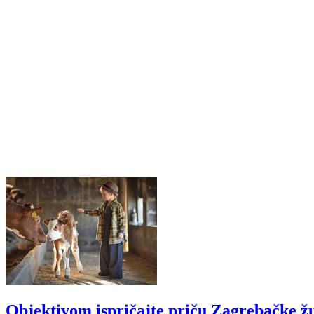
Objektivom ispričajte priču Zagrebačke ž