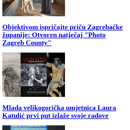
Objektivom ispričajte priču Zagrebačke
županije: Otvoren natječaj "Photo
Zagreb County"
Mlada velikogorička umjetnica Laura
Katulić prvi put izlaže svoje radove