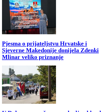
Pjesma o prijateljstvu Hrvatske i
Sjeverne Makedonije donijela Zdenki
Mlinar veliko priznanje