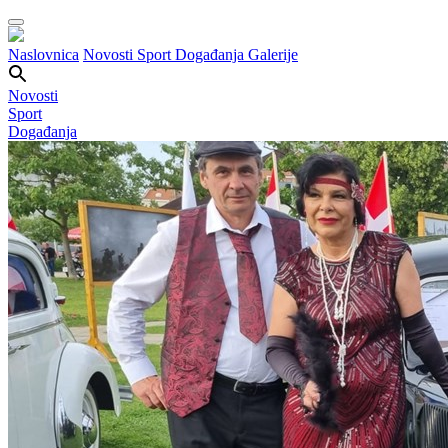
Naslovnica
Novosti
Sport
Događanja
Galerije
Novosti
Sport
Događanja