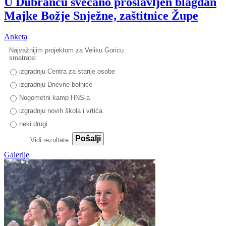
U Dubrancu svečano proslavljen blagdan
Majke Božje Snježne, zaštitnice Župe
Anketa
Najvažnijim projektom za Veliku Goricu
smatrate:
izgradnju Centra za starije osobe
izgradnju Dnevne bolnice
Nogometni kamp HNS-a
izgradnju novih škola i vrtića
neki drugi
Pošalji
Vidi rezultate
Galerije