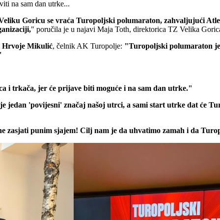
viti na sam dan utrke...
liku Goricu se vraća Turopoljski polumaraton, zahvaljujući Atlet
anizaciji,
" poručila je u najavi Maja Toth, direktorica TZ Velika Goric
i
Hrvoje
Mikulić
, čelnik AK Turopolje:
"Turopoljski polumaraton je
"
 i trkača, jer će prijave biti moguće i na sam dan utrke."
e jedan 'povijesni' značaj našoj utrci, a sami start utrke dat će T
ine zasjati punim sjajem! Cilj nam je da uhvatimo zamah i da Tur