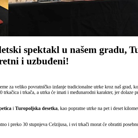
letski spektakl u našem gradu, 
retni i uzbuđeni!
eme za veliko povratničko izdanje tradicionalne utrke kroz naš grad, k
0 trkačica i trkača, a utrka će imati i međunarodni karakter, jer dolaze
petica
i
Turopoljska
desetka
, kao popratne utrke na pet i deset kilomet
tno i preko 30 stupnjeva Celzijusa, i svi trkači morat će obratiti poseb