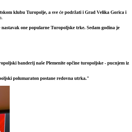
skom klubu Turopolje, a sve će podržati i Grad Velika Gorica i
a.
 nastavak one popularne Turopoljske trke. Sedam godina je
uropoljski banderij naše Plemenite opčine turopoljske - pucnjem iz
opoljski polumaraton postane redovna utrka."