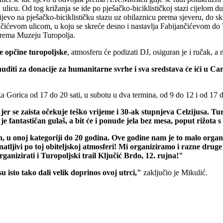
u ulicu. Od tog križanja se ide po pješačko-biciklističkoj stazi cijelom 
lijevo na pješačko-biciklističku stazu uz obilaznicu prema sjeveru, do s
jančićevom ulicom, u koju se skreće desno i nastavlja Fabijančićevom d
 prema Muzeju Turopolja.
 opčine turopoljske
, atmosferu će podizati DJ, osiguran je i ručak, a 
iti za donacije za humanitarne svrhe i sva sredstava će ići u Car
a Gorica od 17 do 20 sati, u subotu u dva termina, od 9 do 12 i od 17 do
r se zaista očekuje teško vrijeme i 30-ak stupnjeva Celzijusa. Turop
 fantastičan gulaš, a bit će i ponude jela bez mesa, poput rižota s 
, u onoj kategoriji do 20 godina. Ove godine nam je to malo organiza
znatljivi po toj obiteljskoj atmosferi! Mi organiziramo i razne dru
rganizirati i Turopoljski trail Ključić Brdo, 12. rujna!"
u isto tako dali velik doprinos ovoj utrci,"
zaključio je Mikulić.