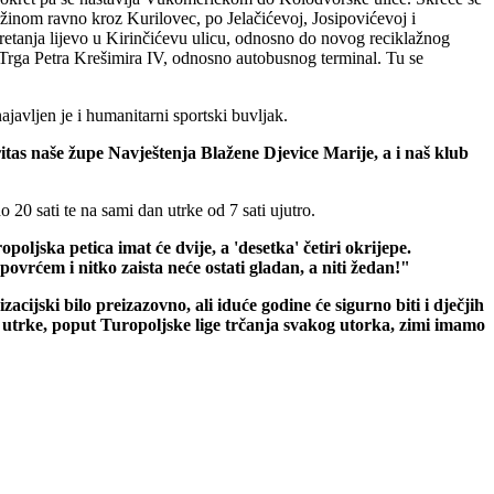
dužinom ravno kroz Kurilovec, po Jelačićevoj, Josipovićevoj i
kretanja lijevo u Kirinčićevu ulicu, odnosno do novog reciklažnog
o Trga Petra Krešimira IV, odnosno autobusnog terminal. Tu se
najavljen je i humanitarni sportski buvljak.
itas naše župe Navještenja Blažene Djevice Marije, a i naš klub
 20 sati te na sami dan utrke od 7 sati ujutro.
oljska petica imat će dvije, a 'desetka' četiri okrijepe.
povrćem i nitko zaista neće ostati gladan, a niti žedan!"
cijski bilo preizazovno, ali iduće godine će sigurno biti i dječjih
ge utrke, poput Turopoljske lige trčanja svakog utorka, zimi imamo