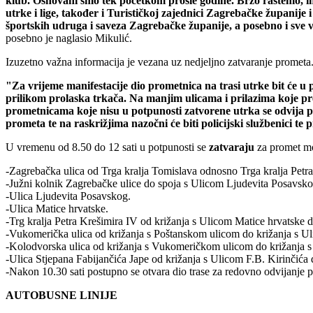
klub. Osnovani smo tek početkom prošle godine. Brzo rastemo, imam
utrke i lige, također i Turističkoj zajednici Zagrebačke županij
športskih udruga i saveza Zagrebačke županije, a posebno i sve 
posebno je naglasio Mikulić.
Izuzetno važna informacija je vezana uz nedjeljno zatvaranje prometa.
"Za vrijeme manifestacije dio prometnica na trasi utrke bit će u
prilikom prolaska trkača. Na manjim ulicama i prilazima koje pr
prometnicama koje nisu u potpunosti zatvorene utrka se odvija p
prometa te na raskrižjima nazočni će biti policijski službenici te 
U vremenu od 8.50 do 12 sati u potpunosti se
zatvaraju
za promet mo
-Zagrebačka ulica od Trga kralja Tomislava odnosno Trga kralja Petr
-Južni kolnik Zagrebačke ulice do spoja s Ulicom Ljudevita Posavsko
-Ulica Ljudevita Posavskog.
-Ulica Matice hrvatske.
-Trg kralja Petra Krešimira IV od križanja s Ulicom Matice hrvatske 
-Vukomerička ulica od križanja s Poštanskom ulicom do križanja s U
-Kolodvorska ulica od križanja s Vukomeričkom ulicom do križanja s 
-Ulica Stjepana Fabijančića Jape od križanja s Ulicom F.B. Kirinčića 
-Nakon 10.30 sati postupno se otvara dio trase za redovno odvijanje p
AUTOBUSNE LINIJE