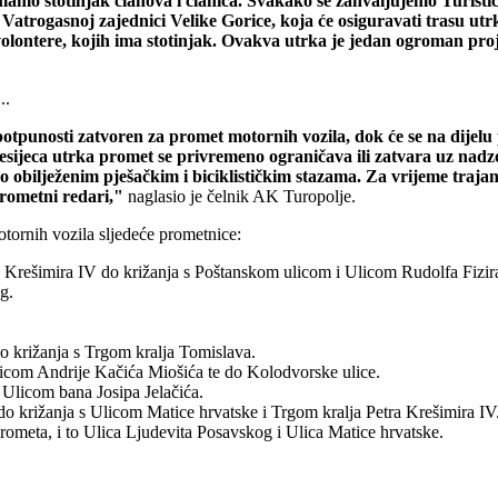
o stotinjak članova i članica. Svakako se zahvaljujemo Turističkoj
e i Vatrogasnoj zajednici Velike Gorice, koja će osiguravati trasu 
volontere, kojih ima stotinjak. Ovakva utrka je jedan ogroman pro
..
 potpunosti zatvoren za promet motornih vozila, dok će se na dijel
esijeca utrka promet se privremeno ograničava ili zatvara uz nad
o obilježenim pješačkim i biciklističkim stazama. Za vrijeme tra
prometni redari,"
naglasio je čelnik AK Turopolje.
tornih vozila sljedeće prometnice:
a Krešimira IV do križanja s Poštanskom ulicom i Ulicom Rudolfa Fizir
g.
do križanja s Trgom kralja Tomislava.
licom Andrije Kačića Miošića te do Kolodvorske ulice.
Ulicom bana Josipa Jelačića.
do križanja s Ulicom Matice hrvatske i Trgom kralja Petra Krešimira IV
rometa, i to Ulica Ljudevita Posavskog i Ulica Matice hrvatske.