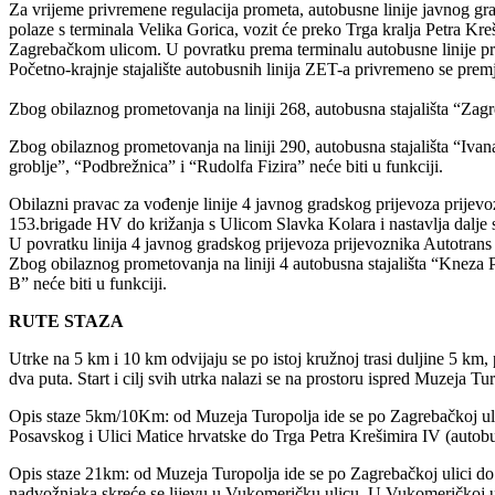
Za vrijeme privremene regulacija prometa, autobusne linije javnog gr
polaze s terminala Velika Gorica, vozit će preko Trga kralja Petra Kr
Zagrebačkom ulicom. U povratku prema terminalu autobusne linije p
Početno-krajnje stajalište autobusnih linija ZET-a privremeno se premj
Zbog obilaznog prometovanja na liniji 268, autobusna stajališta “Za
Zbog obilaznog prometovanja na liniji 290, autobusna stajališta “I
groblje”, “Podbrežnica” i “Rudolfa Fizira” neće biti u funkciji.
Obilazni pravac za vođenje linije 4 javnog gradskog prijevoza prijevoz
153.brigade HV do križanja s Ulicom Slavka Kolara i nastavlja dalje
U povratku linija 4 javnog gradskog prijevoza prijevoznika Autotrans
Zbog obilaznog prometovanja na liniji 4 autobusna stajališta “Kneza 
B” neće biti u funkciji.
RUTE STAZA
Utrke na 5 km i 10 km odvijaju se po istoj kružnoj trasi duljine 5 km
dva puta. Start i cilj svih utrka nalazi se na prostoru ispred Muzeja T
Opis staze 5km/10Km: od Muzeja Turopolja ide se po Zagrebačkoj ulici
Posavskog i Ulici Matice hrvatske do Trga Petra Krešimira IV (autobus
Opis staze 21km: od Muzeja Turopolja ide se po Zagrebačkoj ulici do z
nadvožnjaka skreće se lijevu u Vukomeričku ulicu. U Vukomeričkoj ul