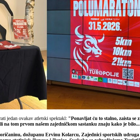
ti jedan ovakav atletski spektakl:
"Ponavljat ću to stalno, zaista se
 bili na tom prvom našem zajedničkom sastanku znaju kako je bilo..
oričaninu, dožupanu Ervinu Kolarcu, Zajednici sportskih udruga V