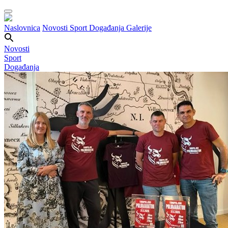
Naslovnica
Novosti
Sport
Događanja
Galerije
Novosti
Sport
Događanja