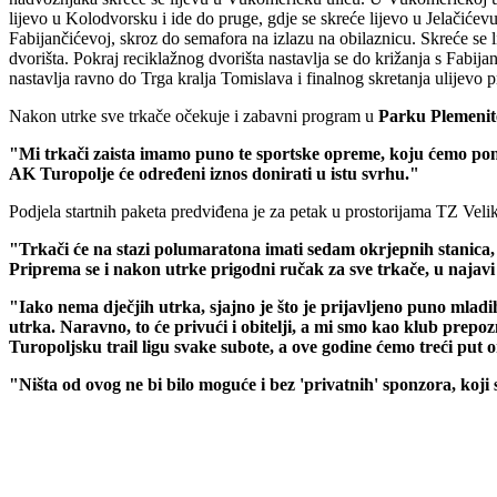
lijevo u Kolodvorsku i ide do pruge, gdje se skreće lijevo u Jelačićev
Fabijančićevoj, skroz do semafora na izlazu na obilaznicu. Skreće se 
dvorišta. Pokraj reciklažnog dvorišta nastavlja se do križanja s Fabi
nastavlja ravno do Trga kralja Tomislava i finalnog skretanja ulijevo
Nakon utrke sve trkače očekuje i zabavni program u
Parku Plemenite
"Mi trkači zaista imamo puno te sportske opreme, koju ćemo ponud
AK Turopolje će određeni iznos donirati u istu svrhu."
Podjela startnih paketa predviđena je za petak u prostorijama TZ Velik
"Trkači će na stazi polumaratona imati sedam okrjepnih stanica, je
Priprema se i nakon utrke prigodni ručak za sve trkače, u najavi je
"Iako nema dječjih utrka, sjajno je što je prijavljeno puno mladih
utrka. Naravno, to će privući i obitelji, a mi smo kao klub prepo
Turopoljsku trail ligu svake subote, a ove godine ćemo treći put o
"Ništa od ovog ne bi bilo moguće i bez 'privatnih' sponzora, koji s