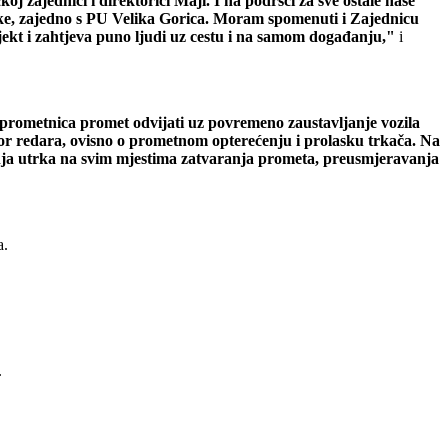
 zajednici i direktorici Maji. I na podršci za sve ostale naše
utrke, zajedno s PU Velika Gorica. Moram spomenuti i Zajednicu
jekt i zahtjeva puno ljudi uz cestu i na samom događanju,"
i
u prometnica promet odvijati uz povremeno zaustavljanje vozila
zor redara, ovisno o prometnom opterećenju i prolasku trkača. Na
janja utrka na svim mjestima zatvaranja prometa, preusmjeravanja
a.
.