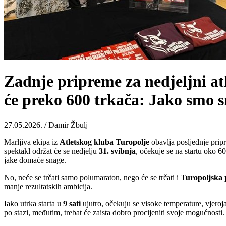
Zadnje pripreme za nedjeljni at
će preko 600 trkača: Jako smo s
27.05.2026. / Damir Žbulj
Marljiva ekipa iz
Atletskog kluba Turopolje
obavlja posljednje pripr
spektakl održat će se nedjelju
31. svibnja
, očekuje se na startu oko 60
jake domaće snage.
No, neće se trčati samo polumaraton, nego će se trčati i
Turopoljska
manje rezultatskih ambicija.
Iako utrka starta u
9 sati
ujutro, očekuju se visoke temperature, vjeroja
po stazi, međutim, trebat će zaista dobro procijeniti svoje mogućnosti.