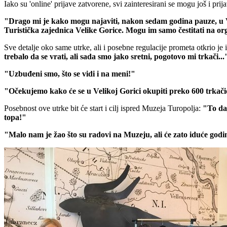
Iako su 'online' prijave zatvorene, svi zainteresirani se mogu još i prija
"Drago mi je kako mogu najaviti, nakon sedam godina pauze, u Ve
Turistička zajednica Velike Gorice. Mogu im samo čestitati na org
Sve detalje oko same utrke, ali i posebne regulacije prometa otkrio je 
trebalo da se vrati, ali sada smo jako sretni, pogotovo mi trkači...
"Uzbuđeni smo, što se vidi i na meni!"
"Očekujemo kako će se u Velikoj Gorici okupiti preko 600 trkačica
Posebnost ove utrke bit će start i cilj ispred Muzeja Turopolja:
"To daj
topa!"
"Malo nam je žao što su radovi na Muzeju, ali će zato iduće god