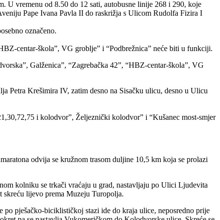
. U vremenu od 8.50 do 12 sati, autobusne linije 268 i 290, koje
veniju Pape Ivana Pavla II do raskrižja s Ulicom Rudolfa Fizira I
e posebno označeno.
BZ-centar-škola”, VG groblje” i “Podbrežnica” neće biti u funkciji.
olodvorska”, Galženica”, “Zagrebačka 42”, “HBZ-centar-škola”, VG
alja Petra Krešimira IV, zatim desno na Sisačku ulicu, desno u Ulicu
 21,30,72,75 i kolodvor”, Željeznički kolodvor” i “Kušanec most-smjer
lumaratona odvija se kružnom trasom duljine 10,5 km koja se prolazi
m kolniku se trkači vraćaju u grad, nastavljaju po Ulici Ljudevita
et skreću lijevo prema Muzeju Turopolja.
o pješačko-biciklističkoj stazi ide do kraja ulice, neposredno prije
 okret pa se nastavlja Vukomeričkom do Kolodvorske ulice. Skreće se