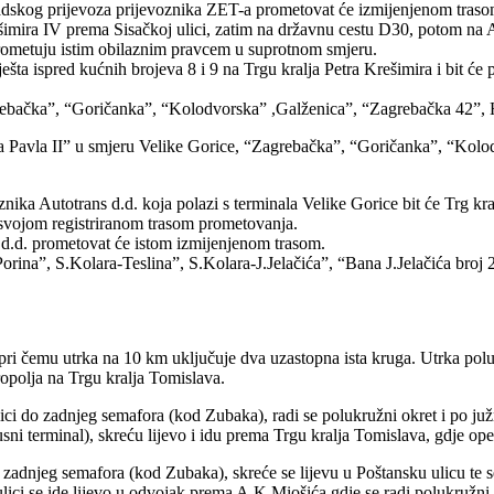
adskog prijevoza prijevoznika ZET-a prometovat će izmijenjenom trasom
ešimira IV prema Sisačkoj ulici, zatim na državnu cestu D30, potom na A
rometuju istim obilaznim pravcem u suprotnom smjeru.
ešta ispred kućnih brojeva 8 i 9 na Trgu kralja Petra Krešimira i bit ć
grebačka”, “Goričanka”, “Kolodvorska” ,Galženica”, “Zagrebačka 42”, H
vana Pavla II” u smjeru Velike Gorice, “Zagrebačka”, “Goričanka”, “K
nika Autotrans d.d. koja polazi s terminala Velike Gorice bit će Trg kr
 svojom registriranom trasom prometovanja.
 d.d. prometovat će istom izmijenjenom trasom.
Porina”, S.Kolara-Teslina”, S.Kolara-J.Jelačića”, “Bana J.Jelačića broj
, pri čemu utrka na 10 km uključuje dva uzastopna ista kruga. Utrka po
uropolja na Trgu kralja Tomislava.
 do zadnjeg semafora (kod Zubaka), radi se polukružni okret i po južno
ni terminal), skreću lijevo i idu prema Trgu kralja Tomislava, gdje op
adnjeg semafora (kod Zubaka), skreće se lijevu u Poštansku ulicu te se p
ici se ide lijevo u odvojak prema A.K.Miošića gdje se radi polukružni