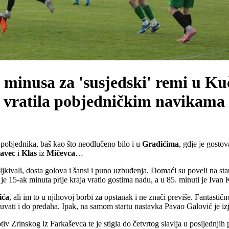
 minusa za 'susjedski' remi u Ku
 vratila pobjedničkim navikama
pobjednika, baš kao što neodlučeno bilo i u
Gradićima
, gdje je gosto
avec
i
Klas
iz
Mičevca
…
eljkivali, dosta golova i šansi i puno uzbuđenja. Domaći su poveli na sta
 15-ak minuta prije kraja vratio gostima nadu, a u 85. minuti je Ivan
ića
, ali im to u njihovoj borbi za opstanak i ne znači previše. Fantast
čuvati i do predaha. Ipak, na samom startu nastavka Pavao Galović je iz
iv Zrinskog iz Farkaševca te je stigla do četvrtog slavlja u posljednjih 