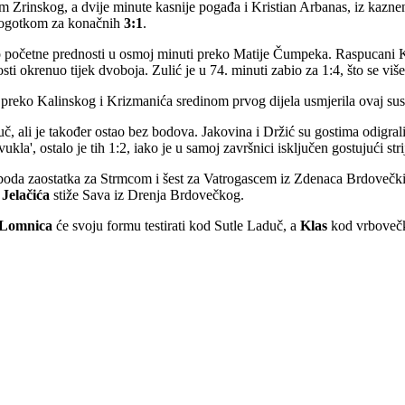
rinskog, a dvije minute kasnije pogađa i Kristian Arbanas, iz kaznenog
 pogotkom za konačnih
3:1
.
a do početne prednosti u osmoj minuti preko Matije Čumpeka. Raspucani Kr
i okrenuo tijek dvoboja. Zulić je u 74. minuti zabio za 1:4, što se više 
 preko Kalinskog i Krizmanića sredinom prvog dijela usmjerila ovaj susr
č, ali je također ostao bez bodova. Jakovina i Držić su gostima odigral
ukla', ostalo je tih 1:2, iako je u samoj završnici isključen gostujući stri
 boda zaostatka za Strmcom i šest za Vatrogascem iz Zdenaca Brdovečki
d
Jelačića
stiže Sava iz Drenja Brdovečkog.
Lomnica
će svoju formu testirati kod Sutle Laduč, a
Klas
kod vrbovečk