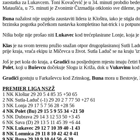
zaostatka za Lukavcem. Toni Kovačević je u 34. minuti probdio bedem Z
Mataušića, u 75. minuti je Zvonimir Čizmadija otklonio sve dileme,
Buna
nažalost nije uspjela zaustaviti lidera iz Kloštra, iako je stigl
brzinska pogotka početkom nastavka kompletirao hat-trick i u potpunost
Ništa bolje nije prošao niti
Lukavec
kod trećeplasirane Lonje, koja je
Klas
je na svom terenu pružio snažan otpor drugoplasiranoj Sutli Ladu
prije kraja, vraća ekipu iz Mičevca u život. Sutla Laduč se na kraju 'izv
Još je pet kola do kraja, a
Gradići
na posljednjem mjestu imaju četiri
Polet
, koji u
Buševcu
dočekuje Slogu iz Križa, dok u
Vukovinu
ko
Gradići
gostuju u Farkaševcu kod Zrinskog,
Buna
mora u Bestovje,
PREMIER LIGA NSZŽ
1 NK Kloštar 29 20 5 4 85 35 +50 65
2 NK Sutla-Laduč (-1) 29 20 2 7 77 50 +27 61
3 NK Lonja 29 17 5 7 56 28 +28 56
4 NK Polet (Bu) 29 15 5 9 55 34 +21 50
5 NK Dubrava 29 14 3 12 53 50 +3 45
6 NK Sava (D) 29 13 5 11 45 39 +6 44
7 NK Lukavec 29 12 7 10 39 40 -1 43
8 NK Lomnica 29 11 8 10 42 42 0 41
9 NK Buna 29 10 9 10 44 50 -6 39