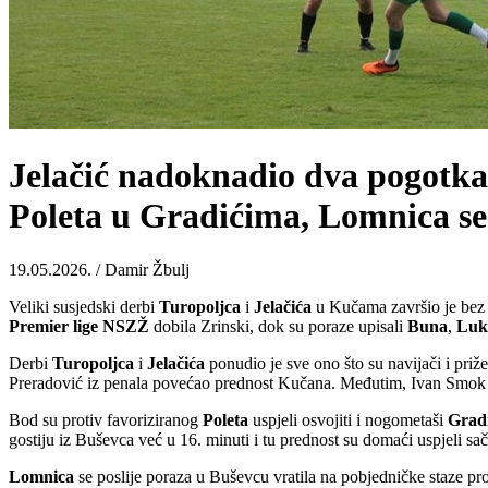
Jelačić nadoknadio dva pogotka
Poleta u Gradićima, Lomnica se
19.05.2026. / Damir Žbulj
Veliki susjedski derbi
Turopoljca
i
Jelačića
u Kučama završio je bez 
Premier lige NSZŽ
dobila Zrinski, dok su poraze upisali
Buna
,
Luk
Derbi
Turopoljca
i
Jelačića
ponudio je sve ono što su navijači i priž
Preradović iz penala povećao prednost Kučana. Međutim, Ivan Smok je
Bod su protiv favoriziranog
Poleta
uspjeli osvojiti i nogometaši
Grad
gostiju iz Buševca već u 16. minuti i tu prednost su domaći uspjeli sa
Lomnica
se poslije poraza u Buševcu vratila na pobjedničke staze prot