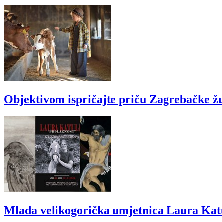
Objektivom ispričajte priču Zagrebačke ž
Mlada velikogorička umjetnica Laura Katul