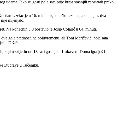
 udarca. Iako su gosti pola sata prije kraja smanjili zaostatak preko
istian Uzelac je u 16. minuti izjednačio rezultat, a onda je s dva
nije mijenjalo.
et. Na konačnih 3:0 postavio je Josip Colarić u 64. minuti.
i dva gola prednosti na poluvremenu, ali Toni Maričević, pola sata
jelac Držić.
h, koji u
srijedu
od
18 sati
gostuje u
Lukavcu
. Doma igra još i
e Dubrave u Tučeniku.