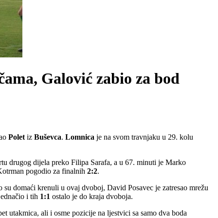
čama, Galović zabio za bod
vao
Polet
iz
Buševca
.
Lomnica
je na svom travnjaku u 29. kolu
rtu drugog dijela preko Filipa Sarafa, a u 67. minuti je Marko
 Kotrman pogodio za finalnih
2:2
.
ično su domaći krenuli u ovaj dvoboj, David Posavec je zatresao mrežu
jednačio i tih
1:1
ostalo je do kraja dvoboja.
pet utakmica, ali i osme pozicije na ljestvici sa samo dva boda