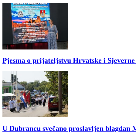
Pjesma o prijateljstvu Hrvatske i Sjevern
U Dubrancu svečano proslavljen blagdan M