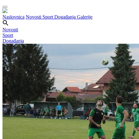
Naslovnica
Novosti
Sport
Događanja
Galerije
Novosti
Sport
Događanja