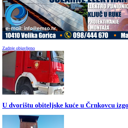
Zadnje objavljeno
U dvorištu obiteljske kuće u Črnkovcu izgo