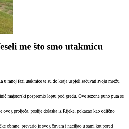
Veseli me što smo utakmicu
ga
u ranoj fazi utakmice te su do kraja uspjeli sačuvati svoju mrežu
Jelinić majstorski pospremio loptu pod gredu. Ove sezone puno puta se
 se ovog proljeća, poslije dolaska iz Rijeke, pokazao kao odlično
ičke obrane, prevario je svog čuvara i naciljao u sami kut pored