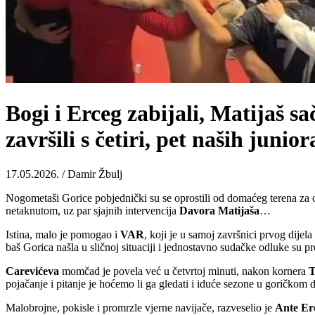
Bogi i Erceg zabijali, Matijaš 
završili s četiri, pet naših junior
17.05.2026. / Damir Žbulj
Nogometaši Gorice pobjednički su se oprostili od domaćeg terena za
netaknutom, uz par sjajnih intervencija
Davora
Matijaša
…
Istina, malo je pomogao i
VAR
, koji je u samoj završnici prvog dije
baš Gorica našla u sličnoj situaciji i jednostavno sudačke odluke su pre
Carevićeva
momčad je povela već u četvrtoj minuti, nakon kornera
T
pojačanje i pitanje je hoćemo li ga gledati i iduće sezone u goričkom dr
Malobrojne, pokisle i promrzle vjerne navijače, razveselio je
Ante
Er