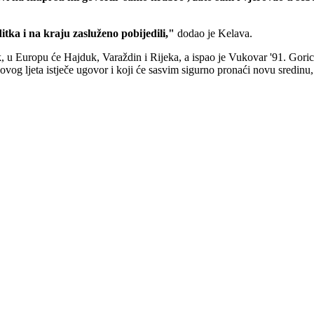
tka i na kraju zasluženo pobijedili,"
dodao je Kelava.
ak, u Europu će Hajduk, Varaždin i Rijeka, a ispao je Vukovar '91. Goric
vog ljeta istječe ugovor i koji će sasvim sigurno pronaći novu sredinu, 