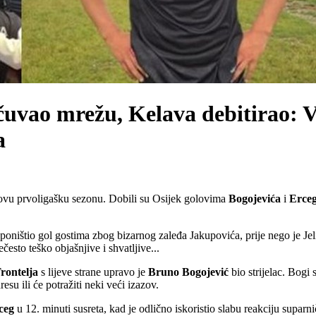
sačuvao mrežu, Kelava debitirao: 
a
 ovu prvoligašku sezonu. Dobili su Osijek golovima
Bogojevića
i
Erce
la poništio gol gostima zbog bizarnog zaleđa Jakupovića, prije nego je 
često teško objašnjive i shvatljive...
rontelja
s lijeve strane upravo je
Bruno
Bogojević
bio strijelac. Bogi
esu ili će potražiti neki veći izazov.
ceg
u 12. minuti susreta, kad je odlično iskoristio slabu reakciju suparn