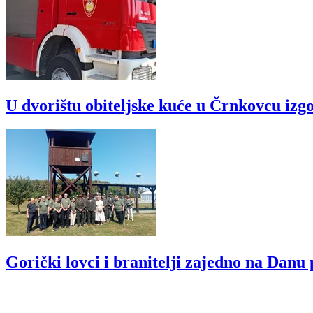
U dvorištu obiteljske kuće u Črnkovcu izgo
Gorički lovci i branitelji zajedno na Dan