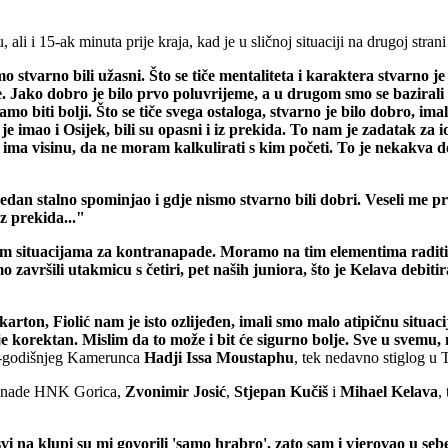
li i 15-ak minuta prije kraja, kad je u sličnoj situaciji na drugoj stran
varno bili užasni. Što se tiče mentaliteta i karaktera stvarno je ov
iše. Jako dobro je bilo prvo poluvrijeme, a u drugom smo se baziral
amo biti bolji. Što se tiče svega ostaloga, stvarno je bilo dobro, 
ali je imao i Osijek, bili su opasni i iz prekida. To nam je zadatak z
a visinu, da ne moram kalkulirati s kim početi. To je nekakva dose
an stalno spominjao i gdje nismo stvarno bili dobri. Veseli me pris
z prekida..."
m situacijama za kontranapade. Moramo na tim elementima raditi. 
o završili utakmicu s četiri, pet naših juniora, što je Kelava debitira
karton, Fiolić nam je isto ozlijeđen, imali smo malo atipičnu situaci
o je korektan. Mislim da to može i bit će sigurno bolje. Sve u svemu
22-godišnjeg Kamerunca
Hadji
Issa
Moustaphu
, tek nedavno stiglog u 
e nade HNK Gorica,
Zvonimir
Josić
,
Stjepan
Kučiš
i
Mihael
Kelava
,
vi na klupi su mi govorili 'samo hrabro', zato sam i vjerovao u seb