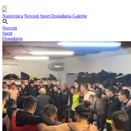
Naslovnica
Novosti
Sport
Događanja
Galerije
Novosti
Sport
Događanja