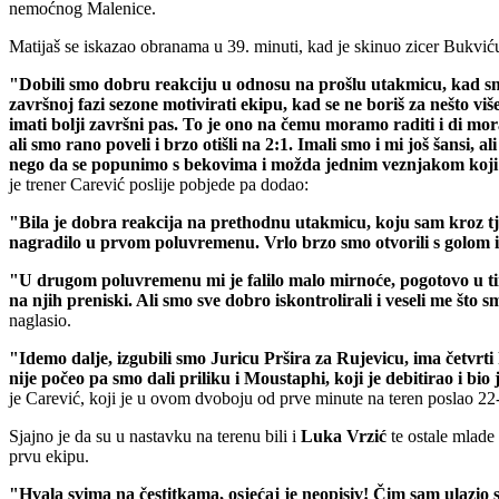
nemoćnog Malenice.
Matijaš se iskazao obranama u 39. minuti, kad je skinuo zicer Bukviću, a
"Dobili smo dobru reakciju u odnosu na prošlu utakmicu, kad smo st
završnoj fazi sezone motivirati ekipu, kad se ne boriš za nešto v
imati bolji završni pas. To je ono na čemu moramo raditi i di mor
ali smo rano poveli i brzo otišli na 2:1. Imali smo i mi još šansi, 
nego da se popunimo s bekovima i možda jednim veznjakom koji im
je trener Carević poslije pobjede pa dodao:
"Bila je dobra reakcija na prethodnu utakmicu, koju sam kroz tjed
nagradilo u prvom poluvremenu. Vrlo brzo smo otvorili s golom i
"U drugom poluvremenu mi je falilo malo mirnoće, pogotovo u ti
na njih preniski. Ali smo sve dobro iskontrolirali i veseli me što sm
naglasio.
"Idemo dalje, izgubili smo Juricu Pršira za Rujevicu, ima četvrti 
nije počeo pa smo dali priliku i Moustaphi, koji je debitirao i bi
je Carević, koji je u ovom dvoboju od prve minute na teren poslao 
Sjajno je da su u nastavku na terenu bili i
Luka
Vrzić
te ostale mlad
prvu ekipu.
"Hvala svima na čestitkama, osjećaj je neopisiv! Čim sam ulazio s