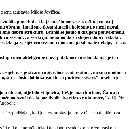
i terena zaustavio Miloša Jovičića.
o bilo puno bolje i to je ono što me veseli. teško j eu ovoj
i na obranu. Imali smo dosta situacija koje smo po meni morali
imali smo dobru strukturu. Branili se jesmo u drugom poluvremenu,
a iduću sezonu, za selekciju, ne samo da su stoperi dobri u skoku,
lekcija za sljedeću sezonu i moramo paziti na te detalje,"
rekao
tup i mentalitet grupe u ovoj utakmici i mislim da nas je to i
Osijek nas je stvarno opteretio s centaršutima, mi smo u odnosu
o, što je Josić dobio šansu i to su pozitivne stvari,"
posebno je
ju u obrani, nije bilo Filipovića, Leš je imao kartone, Čabraja
, možemo izvući dosta pozitivnih stvari iz ove utakmice,"
zaključio
Turopolje.
 tek 16-godišnjak, koji je u ovom slavlju protiv Osijeka debitirao za
e,"
kratko je poručio mladi debitant u seniorskom, prvoligaškom