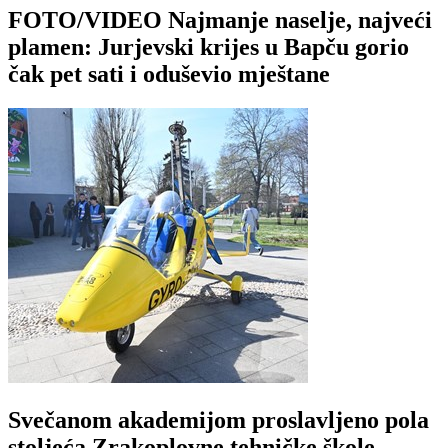
FOTO/VIDEO Najmanje naselje, najveći
plamen: Jurjevski krijes u Bapču gorio
čak pet sati i oduševio mještane
Svečanom akademijom proslavljeno pola
stoljeća Zrakoplovne tehničke škole