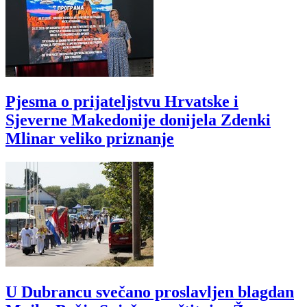
Pjesma o prijateljstvu Hrvatske i
Sjeverne Makedonije donijela Zdenki
Mlinar veliko priznanje
U Dubrancu svečano proslavljen blagdan