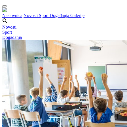
Naslovnica
Novosti
Sport
Događanja
Galerije
Novosti
Sport
Događanja