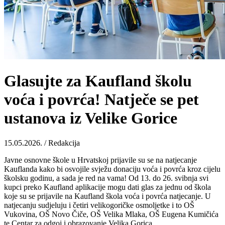
Glasujte za Kaufland školu
voća i povrća! Natječe se pet
ustanova iz Velike Gorice
15.05.2026. / Redakcija
Javne osnovne škole u Hrvatskoj prijavile su se na natjecanje
Kauflanda kako bi osvojile svježu donaciju voća i povrća kroz cijelu
školsku godinu, a sada je red na vama! Od 13. do 26. svibnja svi
kupci preko Kaufland aplikacije mogu dati glas za jednu od škola
koje su se prijavile na Kaufland škola voća i povrća natjecanje. U
natjecanju sudjeluju i četiri velikogoričke osmoljetke i to OŠ
Vukovina, OŠ Novo Čiče, OŠ Velika Mlaka, OŠ Eugena Kumičića
te Centar za odgoj i obrazovanje Velika Gorica.