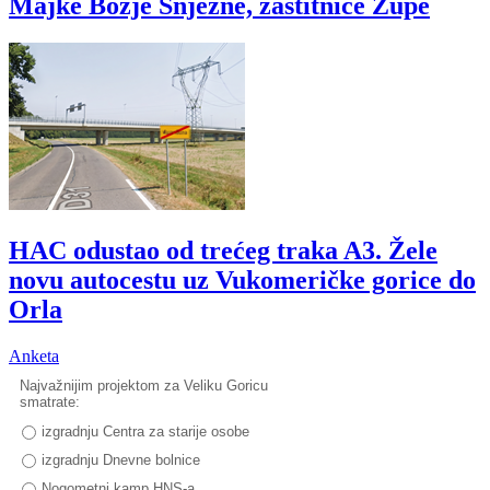
Majke Božje Snježne, zaštitnice Župe
HAC odustao od trećeg traka A3. Žele
novu autocestu uz Vukomeričke gorice do
Orla
Anketa
Najvažnijim projektom za Veliku Goricu
smatrate:
izgradnju Centra za starije osobe
izgradnju Dnevne bolnice
Nogometni kamp HNS-a