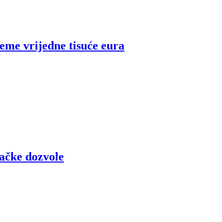
feme vrijedne tisuće eura
začke dozvole