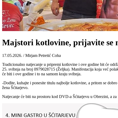
Majstori kotlovine, prijavite se 
17.05.2026. / Mirjam Petretić Coha
Tradicionalno natjecanje u pripremi kotlovine i ove godine bit će odr
25. svibnja na broj 0979028715 (Željka). Manifestacija koja već polako
će biti i ove godine i to na samom kraju svibnja.
-Dođite, kuhajte i ponesite titulu najbolje kotlovine, a pritom se dob
žena Šćitarjevo.
Natjecanje će biti na prostoru kod DVD-a Šćitarjevu u Obrezini, a za