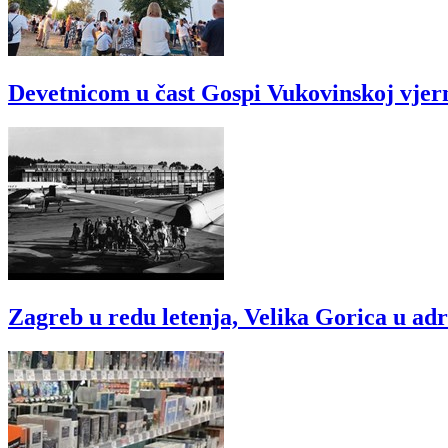
Devetnicom u čast Gospi Vukovinskoj vjer
Zagreb u redu letenja, Velika Gorica u ad