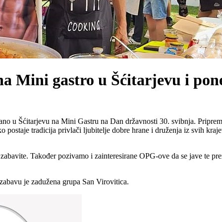
na Mini gastro u Šćitarjevu i pone
žano u Šćitarjevu na Mini Gastru na Dan državnosti 30. svibnja. Pripreme
 postaje tradicija privlači ljubitelje dobre hrane i druženja iz svih k
ro zabavite. Također pozivamo i zainteresirane OPG-ove da se jave te pre
 zabavu je zadužena grupa San Virovitica.