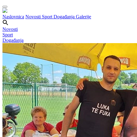
Naslovnica
Novosti
Sport
Događanja
Galerije
Novosti
Sport
Događanja