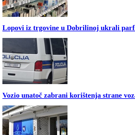
Lopovi iz trgovine u Dobrilinoj ukrali par
Vozio unatoč zabrani korištenja strane vo