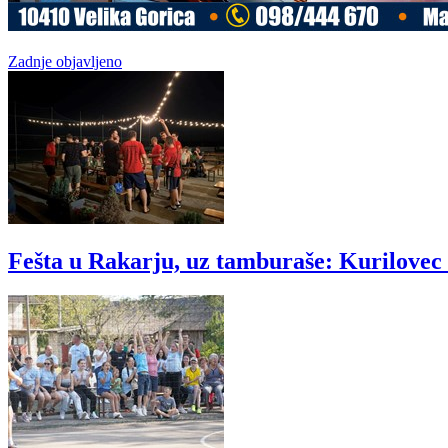
Zadnje objavljeno
Fešta u Rakarju, uz tamburaše: Kurilovec s