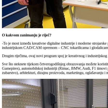
O kakvom zanimanju je riječ?
-To je most između kreativne digitalne industrije i moderne strojarske
industrijskom CAD/CAM opremom – CNC tokarilicama i glodalicama. Spaja
Drugim riječima, ovaj novi program spoj je kreativnog i industrijskog 
Sve što steknete tijekom četverogodišnjeg obrazovanja možete koristiti 
Gamepires), automobilskoj industriji (Rimac, BMW, Audi, F1 timovi po
zubarstvo), arhitekturi, dizajnu proizvoda, marketingu, oglašavanju 