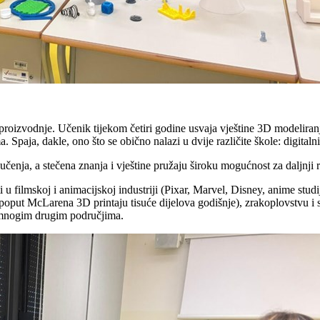
 proizvodnje. Učenik tijekom četiri godine usvaja vještine 3D modeliranj
, dakle, ono što se obično nalazi u dvije različite škole: digitalni d
učenja, a stečena znanja i vještine pružaju široku mogućnost za daljnji 
u filmskoj i animacijskoj industriji (Pixar, Marvel, Disney, anime studiji
put McLarena 3D printaju tisuće dijelova godišnje), zrakoplovstvu i sv
i mnogim drugim područjima.