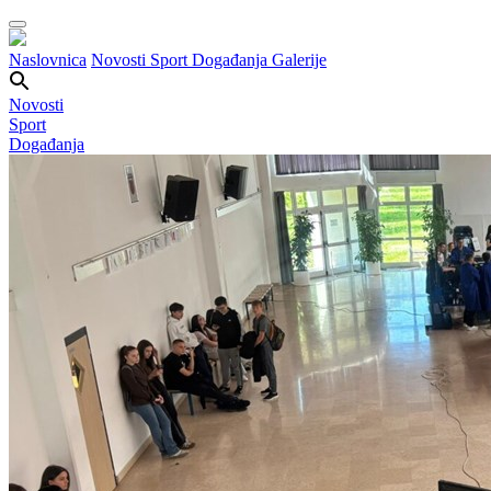
Naslovnica
Novosti
Sport
Događanja
Galerije
Novosti
Sport
Događanja