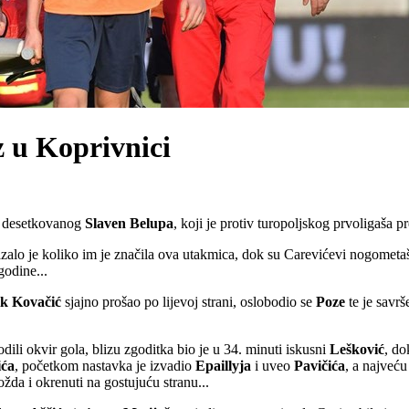
z u Koprivnici
od desetkovanog
Slaven
Belupa
, koji je protiv turopoljskog prvoligaša p
alo je koliko im je značila ova utakmica, dok su Carevićevi nogometaš
godine...
ik
Kovačić
sjajno prošao po lijevoj strani, oslobodio se
Poze
te je savr
ili okvir gola, blizu zgoditka bio je u 34. minuti iskusni
Lešković
, do
ića
, početkom nastavka je izvadio
Epaillyja
i uveo
Pavičića
, a najveć
da i okrenuti na gostujuću stranu...