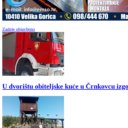
Zadnje objavljeno
U dvorištu obiteljske kuće u Črnkovcu izgo