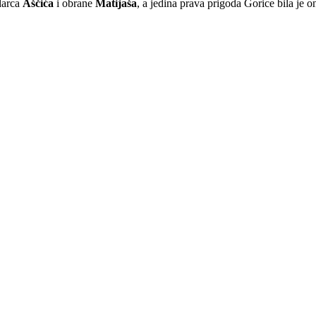
darca
Aščića
i obrane
Matijaša
, a jedina prava prigoda Gorice bila je 