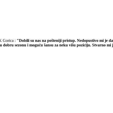
K Gorica :
"Dobili su nas na pošteniji pristup. Nedopustivo mi je da 
obru sezonu i moguću šansu za neku višu poziciju. Stvarno mi j