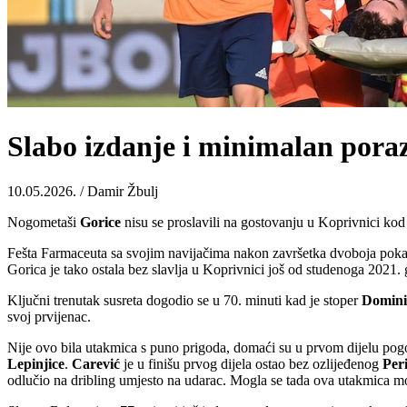
Slabo izdanje i minimalan pora
10.05.2026. / Damir Žbulj
Nogometaši
Gorice
nisu se proslavili na gostovanju u Koprivnici k
Fešta Farmaceuta sa svojim navijačima nakon završetka dvoboja pokaz
Gorica je tako ostala bez slavlja u Koprivnici još od studenoga 2021. 
Ključni trenutak susreta dogodio se u 70. minuti kad je stoper
Domin
svoj prvijenac.
Nije ovo bila utakmica s puno prigoda, domaći su u prvom dijelu pogod
Lepinjice
.
Carević
je u finišu prvog dijela ostao bez ozlijeđenog
Per
odlučio na dribling umjesto na udarac. Mogla se tada ova utakmica mož