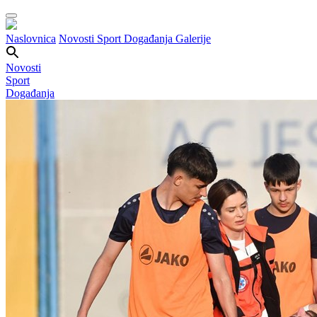
Naslovnica
Novosti
Sport
Događanja
Galerije
Novosti
Sport
Događanja