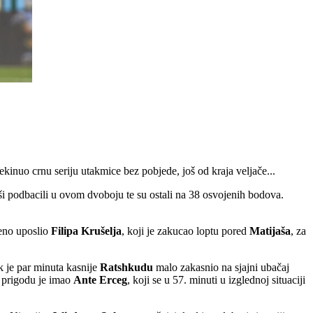
rekinuo crnu seriju utakmice bez pobjede, još od kraja veljače...
i podbacili u ovom dvoboju te su ostali na 38 osvojenih bodova.
šeno uposlio
Filipa
Krušelja
, koji je zakucao loptu pored
Matijaša
, za
k je par minuta kasnije
Ratshkudu
malo zakasnio na sjajni ubačaj
u prigodu je imao
Ante
Erceg
, koji se u 57. minuti u izglednoj situaciji