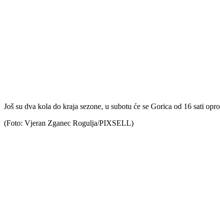
Još su dva kola do kraja sezone, u subotu će se Gorica od 16 sati op
(Foto: Vjeran Zganec Rogulja/PIXSELL)