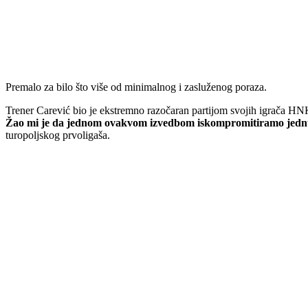
Premalo za bilo što više od minimalnog i zasluženog poraza.
Trener Carević bio je ekstremno razočaran partijom svojih igrača HN
Žao mi je da jednom ovakvom izvedbom iskompromitiramo jednu d
turopoljskog prvoligaša.