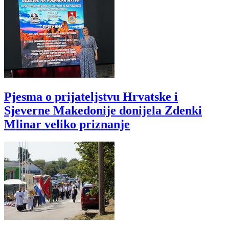
Pjesma o prijateljstvu Hrvatske i
Sjeverne Makedonije donijela Zdenki
Mlinar veliko priznanje