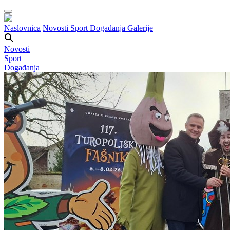
Naslovnica
Novosti
Sport
Događanja
Galerije
Novosti
Sport
Događanja