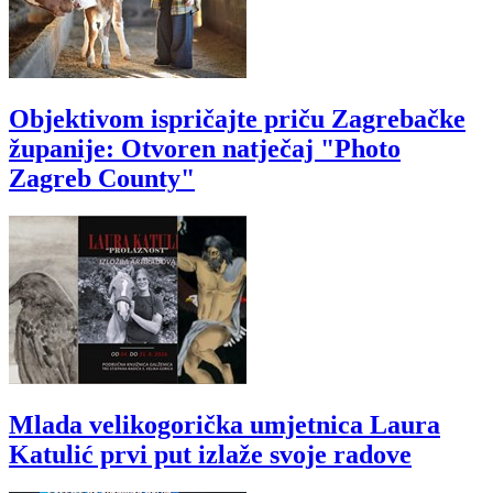
Objektivom ispričajte priču Zagrebačke
županije: Otvoren natječaj "Photo
Zagreb County"
Mlada velikogorička umjetnica Laura
Katulić prvi put izlaže svoje radove