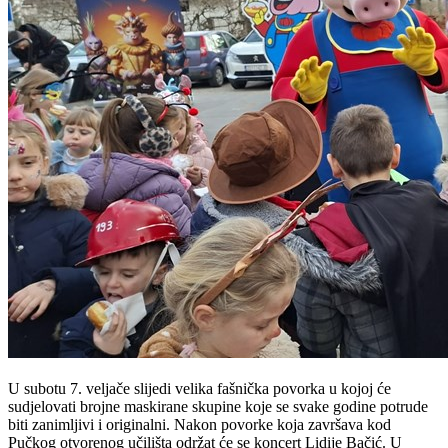
U subotu 7. veljače slijedi velika fašnička povorka u kojoj će
sudjelovati brojne maskirane skupine koje se svake godine potrude
biti zanimljivi i originalni. Nakon povorke koja završava kod
Pučkog otvorenog učilišta održat će se koncert Lidije Bačić. U