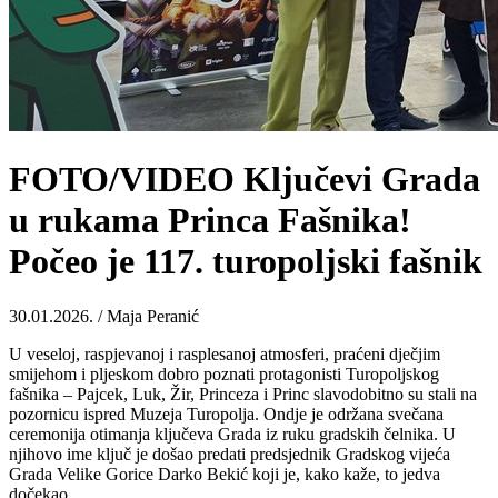
FOTO/VIDEO Ključevi Grada
u rukama Princa Fašnika!
Počeo je 117. turopoljski fašnik
30.01.2026. / Maja Peranić
U veseloj, raspjevanoj i rasplesanoj atmosferi, praćeni dječjim
smijehom i pljeskom dobro poznati protagonisti Turopoljskog
fašnika – Pajcek, Luk, Žir, Princeza i Princ slavodobitno su stali na
pozornicu ispred Muzeja Turopolja. Ondje je održana svečana
ceremonija otimanja ključeva Grada iz ruku gradskih čelnika. U
njihovo ime ključ je došao predati predsjednik Gradskog vijeća
Grada Velike Gorice Darko Bekić koji je, kako kaže, to jedva
dočekao.