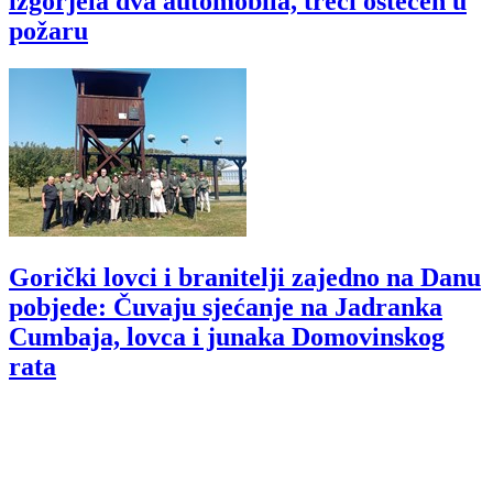
izgorjela dva automobila, treći oštećen u
požaru
Gorički lovci i branitelji zajedno na Danu
pobjede: Čuvaju sjećanje na Jadranka
Cumbaja, lovca i junaka Domovinskog
rata