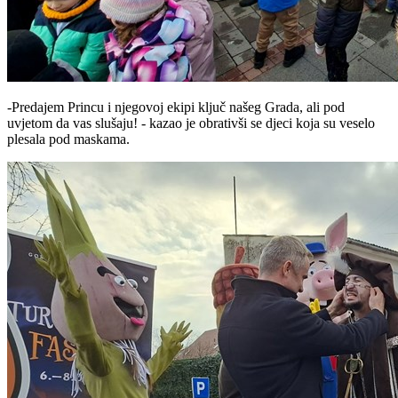
-Predajem Princu i njegovoj ekipi ključ našeg Grada, ali pod
uvjetom da vas slušaju! - kazao je obrativši se djeci koja su veselo
plesala pod maskama.