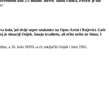
oluvremenu kod 2:1 imamo 'mrtvu' šansu Fiolića, Pavičić je bio
ao:
dva kola, još dvije super utakmice na Opus Areni i Rujevici. Gušt
e situaciji Osijek. Imaju kvalitetu, ali očito nešto ne štima. I
inu, a 16. kolo SHNL-a će zaključiti Osijek i Istra 1961.