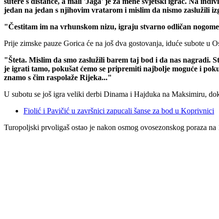
šutere s distance, a mali 'Jaga' je za mene svjetski igrač. Na in
jedan na jedan s njihovim vratarom i mislim da nismo zaslužili i
"Čestitam im na vrhunskom nizu, igraju stvarno odličan nogomet
Prije zimske pauze Gorica će na još dva gostovanja, iduće subote u Os
"Šteta. Mislim da smo zaslužili barem taj bod i da nas nagradi. S
je igrati tamo, pokušat ćemo se pripremiti najbolje moguće i pokuš
znamo s čim raspolaže Rijeka..."
U subotu se još igra veliki derbi Dinama i Hajduka na Maksimiru, do
Fiolić i Pavičić u završnici zapucali šanse za bod u Koprivnici
Turopoljski prvoligaš ostao je nakon osmog ovosezonskog poraza na 18