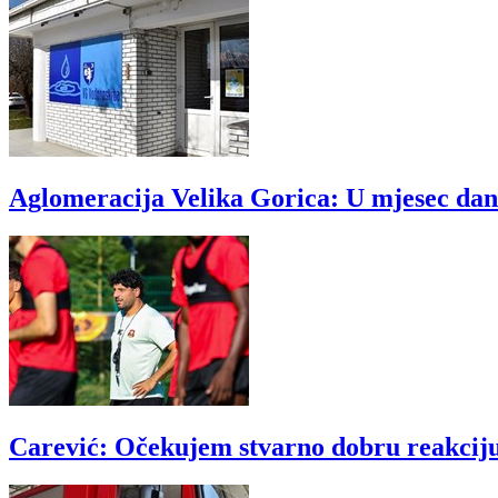
Aglomeracija Velika Gorica: U mjesec dana
Carević: Očekujem stvarno dobru reakciju 