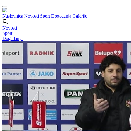
Naslovnica
Novosti
Sport
Događanja
Galerije
Novosti
Sport
Događanja