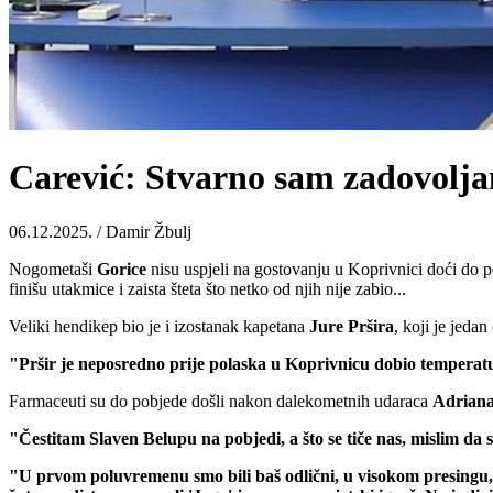
Carević: Stvarno sam zadovoljan 
06.12.2025. / Damir Žbulj
Nogometaši
Gorice
nisu uspjeli na gostovanju u Koprivnici doći do poz
finišu utakmice i zaista šteta što netko od njih nije zabio...
Veliki hendikep bio je i izostanak kapetana
Jure
Pršira
, koji je jeda
"Pršir je neposredno prije polaska u Koprivnicu dobio temperatu
Farmaceuti su do pobjede došli nakon dalekometnih udaraca
Adrian
"Čestitam Slaven Belupu na pobjedi, a što se tiče nas, mislim da
"U prvom poluvremenu smo bili baš odlični, u visokom presingu, u 