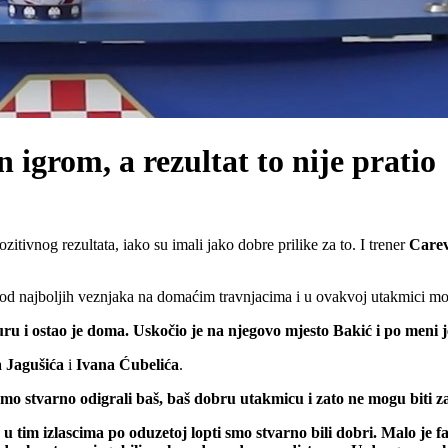
igrom, a rezultat to nije pratio
itivnog rezultata, iako su imali jako dobre prilike za to. I trener
Carev
n od najboljih veznjaka na domaćim travnjacima i u ovakvoj utakmici mo
ru i ostao je doma. Uskočio je na njegovo mjesto Bakić i po meni
a
Jagušića
i
Ivana
Ćubelića
.
 smo stvarno odigrali baš, baš dobru utakmicu i zato ne mogu biti z
tim izlascima po oduzetoj lopti smo stvarno bili dobri. Malo je fa