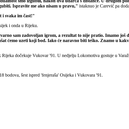
dividualnost smo izgubili, nakon dva udarca s distance. U drugom p
zgubiti. Ispravite me ako nisam u pravu,"
istaknuo je Carević pa dod
 i svaka im čast!"
ijek i onda u Rijeku.
tvarno sam zadovoljan igrom, a rezultat to nije pratio. Imamo još 
at ćemo uzeti koji bod. Iako će naravno biti teško. Znamo u kakvoj j
k Rijeka dočekuje Vukovar '91. U nedjelju Lokomotiva gostuje u Varažd
 bodova, šest ispred 'fenjeraša' Osijeka i Vukovara '91.