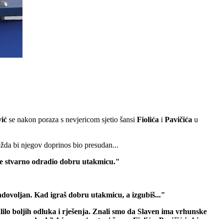
ić
se nakon poraza s nevjericom sjetio šansi
Fiolića
i
Pavičića
u
žda bi njegov doprinos bio presudan...
 je stvarno odradio dobru utakmicu."
adovoljan. Kad igraš dobru utakmicu, a izgubiš..."
lilo boljih odluka i rješenja. Znali smo da Slaven ima vrhunske