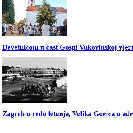
Devetnicom u čast Gospi Vukovinskoj vjer
Zagreb u redu letenja, Velika Gorica u ad