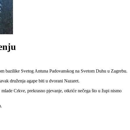
enju
ktorom bazilike Svetog Antuna Padovanskog na Svetom Duhu u Zagrebu.
stavak druženja agape biti u dvorani Nazaret.
aj mlade Crkve, prekrasno pjevanje, otkriće nečega što u župi nismo
u.