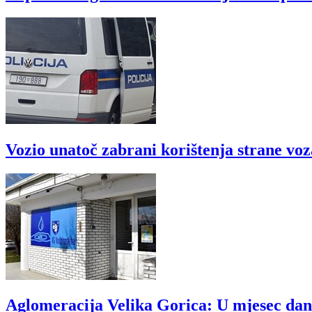
Vozio unatoč zabrani korištenja strane vo
Aglomeracija Velika Gorica: U mjesec dana