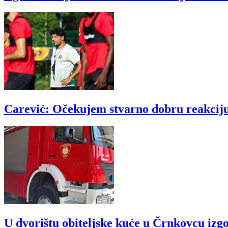
Carević: Očekujem stvarno dobru reakciju 
U dvorištu obiteljske kuće u Črnkovcu izgo