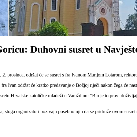
Goricu: Duhovni susret u Navješt
ak, 2. prosinca, održat će se susret s fra Ivanom Marijom Lotarom, re
se fra Ivan održat će kratko predavanje o Božjoj riječi nakon čega će na
usretu Hrvatske katoličke mladeži u Varaždinu: "Bio je to pravi doživlj
, stoga organizatori pozivaju posebno njih da se pridruže ovom susret