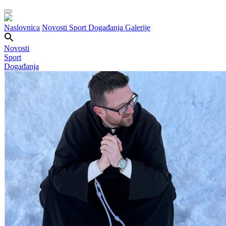
Naslovnica
Novosti
Sport
Događanja
Galerije
Novosti
Sport
Događanja