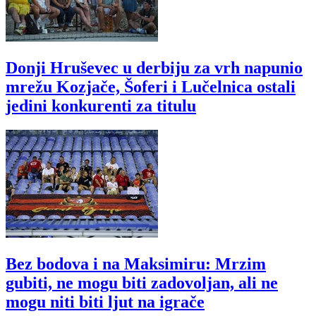
Donji Hruševec u derbiju za vrh napunio
mrežu Kozjače, Šoferi i Lučelnica ostali
jedini konkurenti za titulu
Bez bodova i na Maksimiru: Mrzim
gubiti, ne mogu biti zadovoljan, ali ne
mogu niti biti ljut na igrače