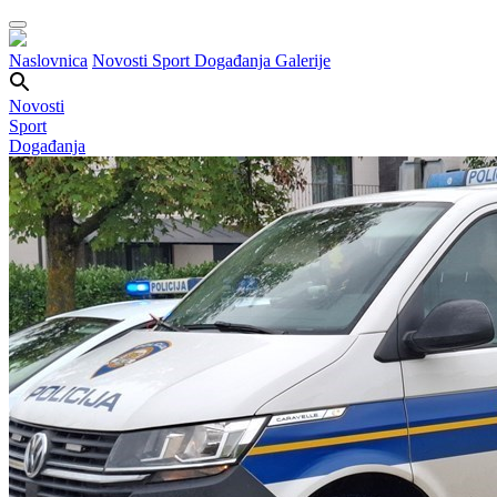
Naslovnica
Novosti
Sport
Događanja
Galerije
Novosti
Sport
Događanja