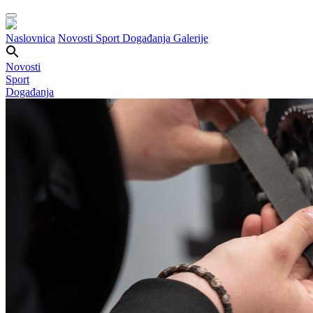
Naslovnica
Novosti
Sport
Događanja
Galerije
Novosti
Sport
Događanja