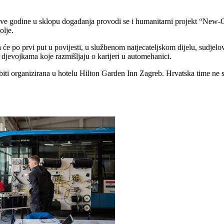
ve godine u sklopu događanja provodi se i humanitarni projekt “New-Ol
olje.
će po prvi put u povijesti, u službenom natjecateljskom dijelu, sudjelov
m djevojkama koje razmišljaju o karijeri u automehanici.
 biti organizirana u hotelu Hilton Garden Inn Zagreb. Hrvatska time ne s