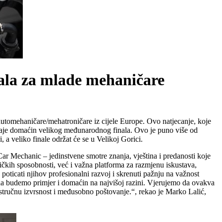
ala za mlade mehaničare
utomehaničare/mehatroničare iz cijele Europe. Ovo natjecanje, koje
staje domaćin velikog međunarodnog finala. Ovo je puno više od
 a veliko finale održat će se u Velikoj Gorici.
ar Mechanic – jedinstvene smotre znanja, vještina i predanosti koje
ičkih sposobnosti, već i važna platforma za razmjenu iskustava,
oticati njihov profesionalni razvoj i skrenuti pažnju na važnost
a budemo primjer i domaćin na najvišoj razini. Vjerujemo da ovakva
 stručnu izvrsnost i međusobno poštovanje.“, rekao je Marko Lalić,