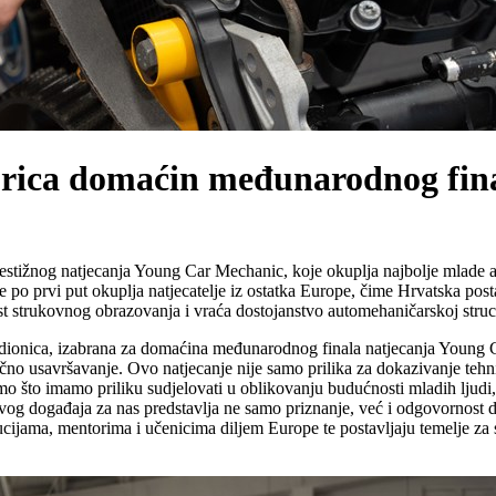
rica domaćin međunarodnog fin
restižnog natjecanja Young Car Mechanic, koje okuplja najbolje mlade a
 po prvi put okuplja natjecatelje iz ostatka Europe, čime Hrvatska po
st strukovnog obrazovanja i vraća dostojanstvo automehaničarskoj struci,
udionica, izabrana za domaćina međunarodnog finala natjecanja Young C
čno usavršavanje. Ovo natjecanje nije samo prilika za dokazivanje tehn
 što imamo priliku sudjelovati u oblikovanju budućnosti mladih ljudi, p
g događaja za nas predstavlja ne samo priznanje, već i odgovornost d
ucijama, mentorima i učenicima diljem Europe te postavljaju temelje za