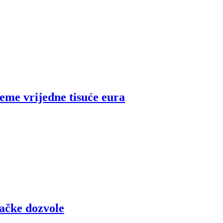
feme vrijedne tisuće eura
začke dozvole