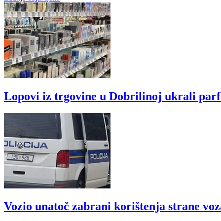
Lopovi iz trgovine u Dobrilinoj ukrali par
Vozio unatoč zabrani korištenja strane vo