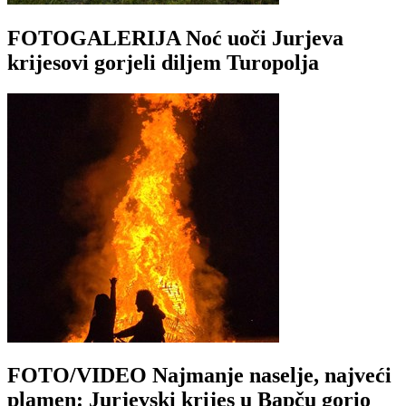
FOTOGALERIJA Noć uoči Jurjeva
krijesovi gorjeli diljem Turopolja
FOTO/VIDEO Najmanje naselje, najveći
plamen: Jurjevski krijes u Bapču gorio