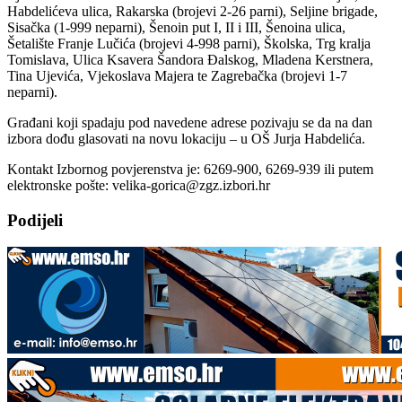
Habdelićeva ulica, Rakarska (brojevi 2-26 parni), Seljine brigade,
Sisačka (1-999 neparni), Šenoin put I, II i III, Šenoina ulica,
Šetalište Franje Lučića (brojevi 4-998 parni), Školska, Trg kralja
Tomislava, Ulica Ksavera Šandora Đalskog, Mladena Kerstnera,
Tina Ujevića, Vjekoslava Majera te Zagrebačka (brojevi 1-7
neparni).
Građani koji spadaju pod navedene adrese pozivaju se da na dan
izbora dođu glasovati na novu lokaciju – u OŠ Jurja Habdelića.
Kontakt Izbornog povjerenstva je: 6269-900, 6269-939 ili putem
elektronske pošte: velika-gorica@zgz.izbori.hr
Podijeli