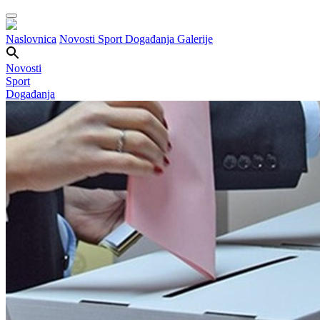
Naslovnica
Novosti
Sport
Događanja
Galerije
Novosti
Sport
Događanja