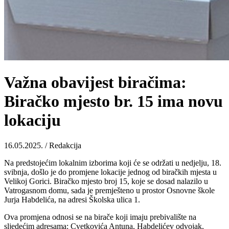
Važna obavijest biračima:
Biračko mjesto br. 15 ima novu
lokaciju
16.05.2025. / Redakcija
Na predstojećim lokalnim izborima koji će se održati u nedjelju, 18.
svibnja, došlo je do promjene lokacije jednog od biračkih mjesta u
Velikoj Gorici. Biračko mjesto broj 15, koje se dosad nalazilo u
Vatrogasnom domu, sada je premješteno u prostor Osnovne škole
Jurja Habdelića, na adresi Školska ulica 1.
Ova promjena odnosi se na birače koji imaju prebivalište na
sljedećim adresama: Cvetkovića Antuna, Habdelićev odvojak,