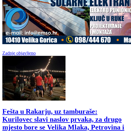
Zadnje objavljeno
Fešta u Rakarju, uz tamburaše:
Kurilovec slavi naslov prvaka, za drugo
mjesto bore se Velika Mlaka, Petrovina i