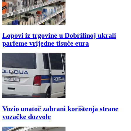
Lopovi iz trgovine u Dobrilinoj ukrali
parfeme vrijedne tisuće eura
Vozio unatoč zabrani korištenja strane
vozačke dozvole