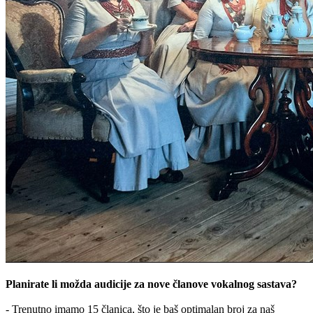
Planirate li možda audicije za nove članove vokalnog sastava?
- Trenutno imamo 15 članica, što je baš optimalan broj za naš