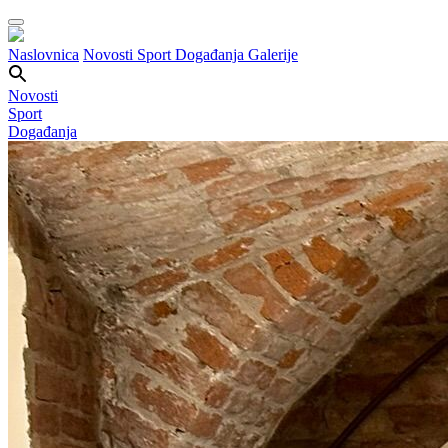
Naslovnica
Novosti
Sport
Događanja
Galerije
Novosti
Sport
Događanja