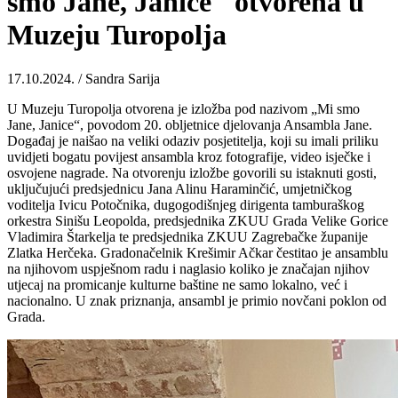
smo Jane, Janice" otvorena u
Muzeju Turopolja
17.10.2024. / Sandra Sarija
U Muzeju Turopolja otvorena je izložba pod nazivom „Mi smo
Jane, Janice“, povodom 20. obljetnice djelovanja Ansambla Jane.
Događaj je naišao na veliki odaziv posjetitelja, koji su imali priliku
uvidjeti bogatu povijest ansambla kroz fotografije, video isječke i
osvojene nagrade. Na otvorenju izložbe govorili su istaknuti gosti,
uključujući predsjednicu Jana Alinu Haraminčić, umjetničkog
voditelja Ivicu Potočnika, dugogodišnjeg dirigenta tamburaškog
orkestra Sinišu Leopolda, predsjednika ZKUU Grada Velike Gorice
Vladimira Štarkelja te predsjednika ZKUU Zagrebačke županije
Zlatka Herčeka. Gradonačelnik Krešimir Ačkar čestitao je ansamblu
na njihovom uspješnom radu i naglasio koliko je značajan njihov
utjecaj na promicanje kulturne baštine ne samo lokalno, već i
nacionalno. U znak priznanja, ansambl je primio novčani poklon od
Grada.