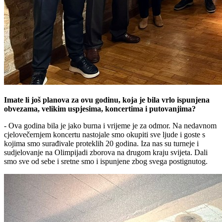
Imate li još planova za ovu godinu, koja je bila vrlo ispunjena
obvezama, velikim uspjesima, koncertima i putovanjima?
- Ova godina bila je jako burna i vrijeme je za odmor. Na nedavnom
cjelovečernjem koncertu nastojale smo okupiti sve ljude i goste s
kojima smo surađivale proteklih 20 godina. Iza nas su turneje i
sudjelovanje na Olimpijadi zborova na drugom kraju svijeta. Dali
smo sve od sebe i sretne smo i ispunjene zbog svega postignutog.