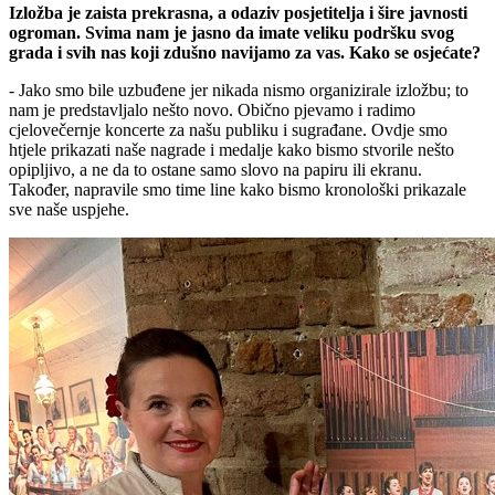
Izložba je zaista prekrasna, a odaziv posjetitelja i šire javnosti
ogroman. Svima nam je jasno da imate veliku podršku svog
grada i svih nas koji zdušno navijamo za vas. Kako se osjećate?
- Jako smo bile uzbuđene jer nikada nismo organizirale izložbu; to
nam je predstavljalo nešto novo. Obično pjevamo i radimo
cjelovečernje koncerte za našu publiku i sugrađane. Ovdje smo
htjele prikazati naše nagrade i medalje kako bismo stvorile nešto
opipljivo, a ne da to ostane samo slovo na papiru ili ekranu.
Također, napravile smo time line kako bismo kronološki prikazale
sve naše uspjehe.