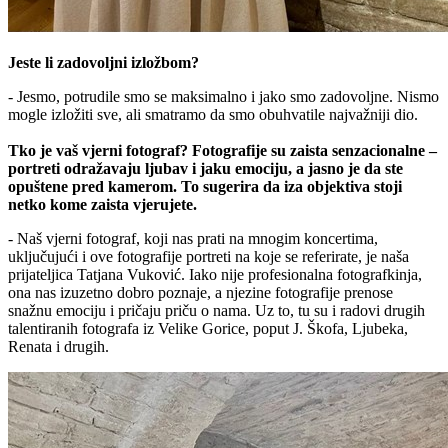
Jeste li zadovoljni izložbom?
- Jesmo, potrudile smo se maksimalno i jako smo zadovoljne. Nismo
mogle izložiti sve, ali smatramo da smo obuhvatile najvažniji dio.
Tko je vaš vjerni fotograf? Fotografije su zaista senzacionalne –
portreti odražavaju ljubav i jaku emociju, a jasno je da ste
opuštene pred kamerom. To sugerira da iza objektiva stoji
netko kome zaista vjerujete.
- Naš vjerni fotograf, koji nas prati na mnogim koncertima,
uključujući i ove fotografije portreti na koje se referirate, je naša
prijateljica Tatjana Vuković. Iako nije profesionalna fotografkinja,
ona nas izuzetno dobro poznaje, a njezine fotografije prenose
snažnu emociju i pričaju priču o nama. Uz to, tu su i radovi drugih
talentiranih fotografa iz Velike Gorice, poput J. Škofa, Ljubeka,
Renata i drugih.