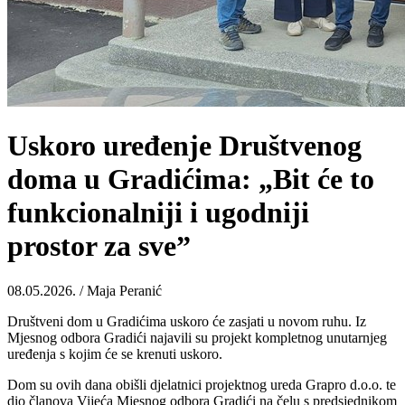
Uskoro uređenje Društvenog
doma u Gradićima: „Bit će to
funkcionalniji i ugodniji
prostor za sve”
08.05.2026. / Maja Peranić
Društveni dom u Gradićima uskoro će zasjati u novom ruhu. Iz
Mjesnog odbora Gradići najavili su projekt kompletnog unutarnjeg
uređenja s kojim će se krenuti uskoro.
Dom su ovih dana obišli djelatnici projektnog ureda Grapro d.o.o. te
dio članova Vijeća Mjesnog odbora Gradići na čelu s predsjednikom