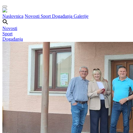
Naslovnica
Novosti
Sport
Događanja
Galerije
Novosti
Sport
Događanja