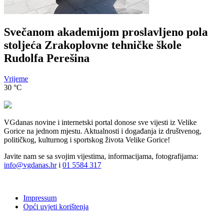
Svečanom akademijom proslavljeno pola
stoljeća Zrakoplovne tehničke škole
Rudolfa Perešina
Vrijeme
30
°C
VGdanas novine i internetski portal donose sve vijesti iz Velike
Gorice na jednom mjestu. Aktualnosti i događanja iz društvenog,
političkog, kulturnog i sportskog života Velike Gorice!
Javite nam se sa svojim vijestima, informacijama, fotografijama:
info@vgdanas.hr
i
01 5584 317
Impressum
Opći uvjeti korištenja